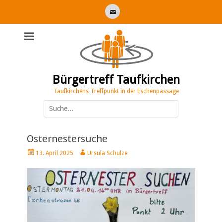
E-
Mail
Bürgertreff Taufkirchen
Taufkirchens Treffpunkt in der Eschenpassage
Suche
nach:
Osternestersuche
Veröffentlicht
Autor
13. April 2025
Ursula Schulze
am