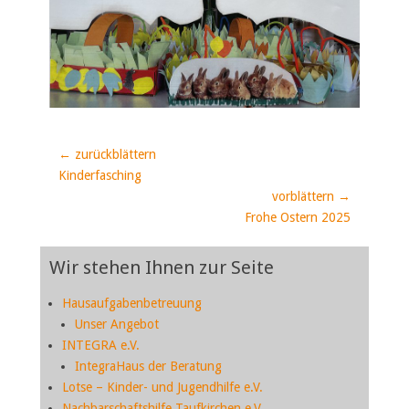
Beitragsnavigation
← zurückblättern
Vorheriger
Kinderfasching
Beitrag:
vorblättern →
Nächster
Frohe Ostern 2025
Beitrag:
Wir stehen Ihnen zur Seite
Hausaufgabenbetreuung
Unser Angebot
INTEGRA e.V.
IntegraHaus der Beratung
Lotse – Kinder- und Jugendhilfe e.V.
Nachbarschaftshilfe Taufkirchen e.V.