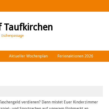
f Taufkirchen
er Eschenpassage
Aktueller Wochenplan
Ferienaktionen 2026
s Taschengeld verdienen? Dann mistet Euer Kinderzimmer
rspiel- und Sportsachen auf unserem Flohmarkt an.