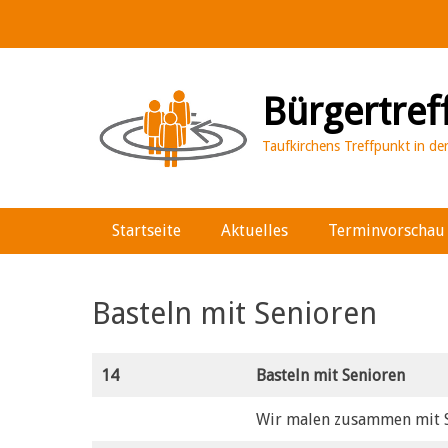
Bürgertref
Taufkirchens Treffpunkt in d
Hauptmenü
Weiter
Startseite
Aktuelles
Terminvorschau
zum
Inhalt
Basteln mit Senioren
14
Basteln mit Senioren
Wir malen zusammen mit Se