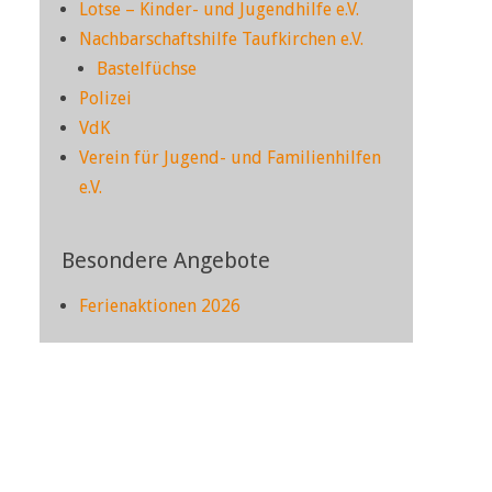
Lotse – Kinder- und Jugendhilfe e.V.
Nachbarschaftshilfe Taufkirchen e.V.
Bastelfüchse
Polizei
VdK
Verein für Jugend- und Familienhilfen
e.V.
Besondere Angebote
Ferienaktionen 2026