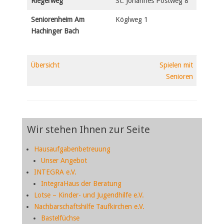
Riegerweg
St. Johannes Postweg 8
Seniorenheim
Am
Köglweg 1
Hachinger Bach
Übersicht
Spielen mit
Senioren
Wir stehen Ihnen zur Seite
Hausaufgabenbetreuung
Unser Angebot
INTEGRA e.V.
IntegraHaus der Beratung
Lotse – Kinder- und Jugendhilfe e.V.
Nachbarschaftshilfe Taufkirchen e.V.
Bastelfüchse